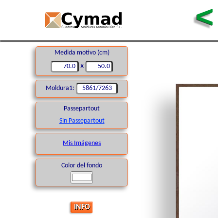
<
Medida motivo (cm)
70.0
X
50.0
Moldura1:
5861/7263
Passepartout
Sin Passepartout
Mis Imágenes
Color del fondo
INFO